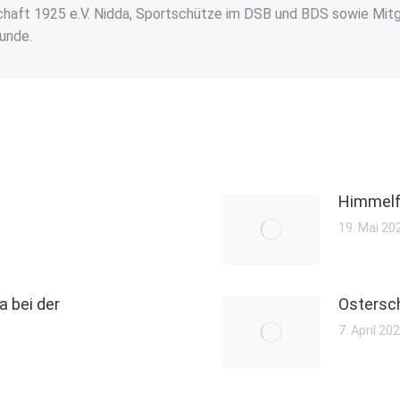
aft 1925 e.V. Nidda, Sportschütze im DSB und BDS sowie Mitgl
unde.
Himmelf
19. Mai 20
a bei der
Ostersch
7. April 20