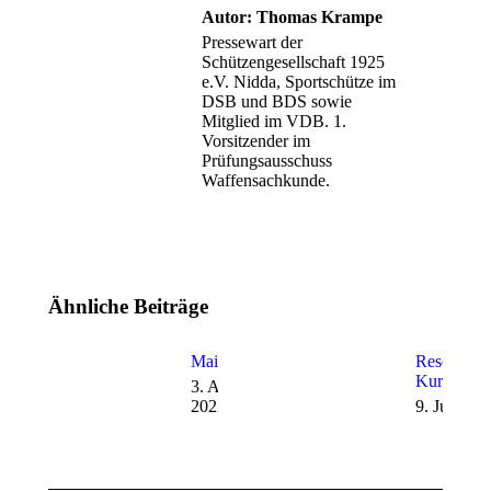
Autor:
Thomas Krampe
Pressewart der
Schützengesellschaft 1925
e.V. Nidda, Sportschütze im
DSB und BDS sowie
Mitglied im VDB. 1.
Vorsitzender im
Prüfungsausschuss
Waffensachkunde.
Ähnliche Beiträge
Mailingliste
Reservier
Kurzwaffe
3. August
2022
9. Juni 20